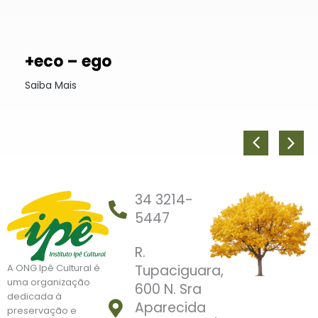
+eco – ego
Saiba Mais
34 3214-
5447
R.
Tupaciguara,
A ONG Ipê Cultural é
uma organização
600 N. Sra
dedicada à
Aparecida
preservação e