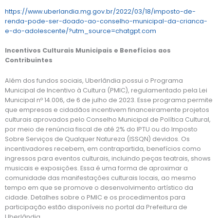
https://www.uberlandia.mg.gov.br/2022/03/18/imposto-de-
renda-pode-ser-doado-ao-conselho-municipal-da-crianca-
e-do-adolescente/?utm_source=chatgpt.com
Incentivos Culturais Municipais e Benefícios aos
Contribuintes
Além dos fundos sociais, Uberlândia possui o Programa
Municipal de Incentivo à Cultura (PMIC), regulamentado pela Lei
Municipal nº 14.006, de 6 de julho de 2023. Esse programa permite
que empresas e cidadãos incentivem financeiramente projetos
culturais aprovados pelo Conselho Municipal de Política Cultural,
por meio de renúncia fiscal de até 2% do IPTU ou do Imposto
Sobre Serviços de Qualquer Natureza (ISSQN) devidos. Os
incentivadores recebem, em contrapartida, benefícios como
ingressos para eventos culturais, incluindo peças teatrais, shows
musicais e exposições. Essa é uma forma de aproximar a
comunidade das manifestações culturais locais, ao mesmo
tempo em que se promove o desenvolvimento artístico da
cidade. Detalhes sobre o PMIC e os procedimentos para
participação estão disponíveis no portal da Prefeitura de
Uberlândia.